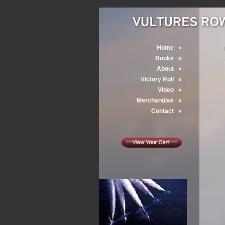
Home
«
Books
«
About
«
Victory Roll
«
Video
«
Merchandise
«
Contact
«