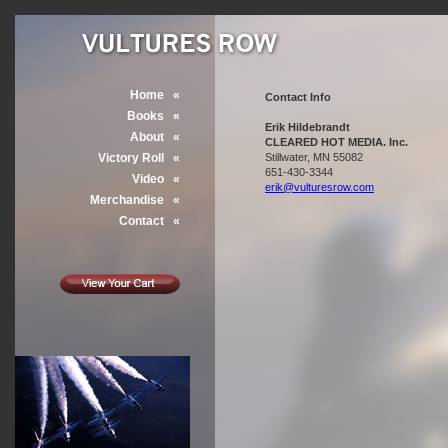
Home
«
Contact Info
Books
«
Erik Hildebrandt
About
«
CLEARED HOT MEDIA. Inc.
Victory Roll
«
Stillwater, MN 55082
651-430-3344
Video
«
erik@vulturesrow.com
Merchandise
«
Contact
«